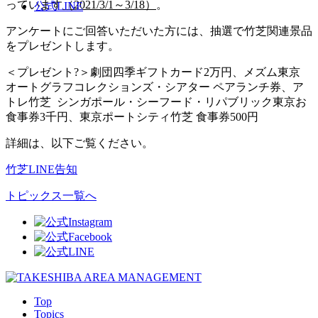
っています
（
2021/3/1
～
3/18
）
。
公式LINE
アンケートにご回答いただいた方には、抽選で竹芝関連景品
をプレゼントします。
＜プレゼント?＞劇団四季ギフトカード2万円、メズム東京
オートグラフコレクションズ・シアター ペアランチ券、ア
トレ竹芝 シンガポール・シーフード・リパブリック東京お
食事券3千円、東京ポートシティ竹芝 食事券500円
詳細は、以下ご覧ください。
竹芝LINE告知
トピックス一覧へ
Top
Topics