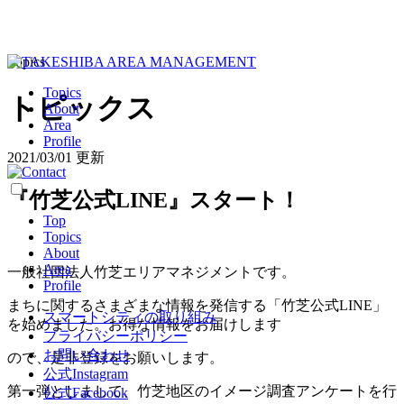
Topics
Topics
トピックス
About
Area
Profile
2021/03/01 更新
『竹芝公式LINE』スタート！
Top
Topics
About
Area
一般社団法人竹芝エリアマネジメントです。
Profile
まちに関するさまざまな情報を発信する「竹芝公式LINE」
スマートシティの取り組み
を始めました。お得な情報をお届けします
プライバシーポリシー
お問い合わせ
ので、是非登録をお願いします。
公式Instagram
第一弾としまして、竹芝地区のイメージ調査アンケートを行
公式Facebook